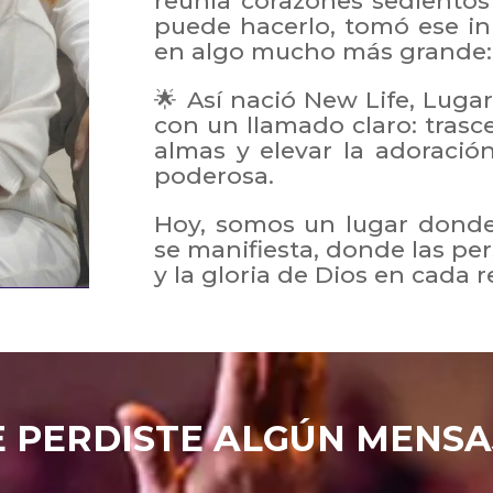
reunía corazones sedientos
puede hacerlo, tomó ese in
en algo mucho más grande:
🌟 Así nació New Life, Luga
con un llamado claro: trasc
almas y elevar la adoraci
poderosa.
Hoy, somos un lugar donde 
se manifiesta, donde las p
y la gloria de Dios en cada 
E PERDISTE ALGÚN MENSA