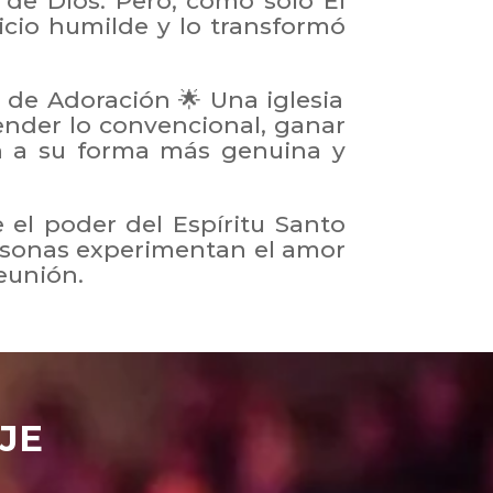
 de Dios. Pero, como solo Él
icio humilde y lo transformó
r de Adoración 🌟 Una iglesia
ender lo convencional, ganar
ón a su forma más genuina y
el poder del Espíritu Santo
ersonas experimentan el amor
reunión.
JE