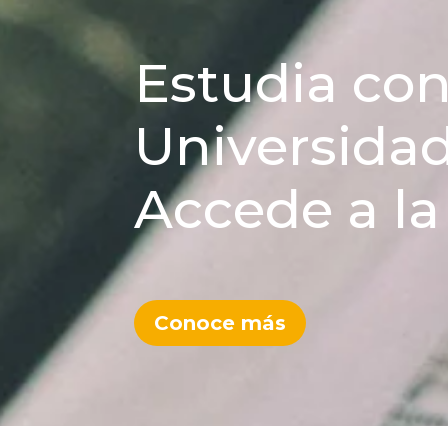
Estudia con
Universida
Accede a la
Conoce más