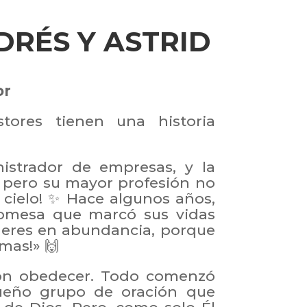
DRÉS Y ASTRID
or
tores tienen una historia
istrador de empresas, y la
, pero su mayor profesión no
el cielo! ✨ Hace algunos años,
romesa que marcó sus vidas
íderes en abundancia, porque
mas!» 🙌
eron obedecer. Todo comenzó
ueño grupo de oración que