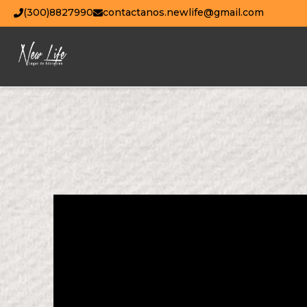
(300)8827990
contactanos.newlife@gmail.com