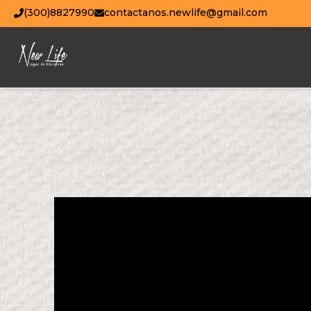
(300)8827990
contactanos.newlife@gmail.com