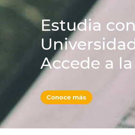
Estudia con
Universida
Accede a la
Conoce más