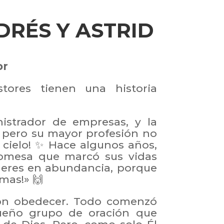
DRÉS Y ASTRID
or
tores tienen una historia
istrador de empresas, y la
, pero su mayor profesión no
el cielo! ✨ Hace algunos años,
romesa que marcó sus vidas
íderes en abundancia, porque
mas!» 🙌
eron obedecer. Todo comenzó
ueño grupo de oración que