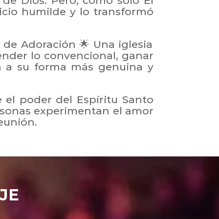
 de Dios. Pero, como solo Él
icio humilde y lo transformó
r de Adoración 🌟 Una iglesia
ender lo convencional, ganar
ón a su forma más genuina y
el poder del Espíritu Santo
ersonas experimentan el amor
reunión.
JE