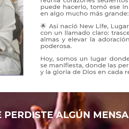
reunía corazones sedientos
puede hacerlo, tomó ese in
en algo mucho más grande:
🌟 Así nació New Life, Luga
con un llamado claro: trasc
almas y elevar la adoraci
poderosa.
Hoy, somos un lugar donde 
se manifiesta, donde las p
y la gloria de Dios en cada 
E PERDISTE ALGÚN MENSA