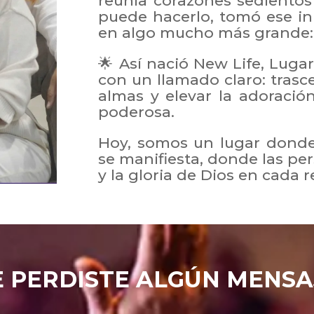
reunía corazones sedientos
puede hacerlo, tomó ese in
en algo mucho más grande:
🌟 Así nació New Life, Luga
con un llamado claro: trasc
almas y elevar la adoraci
poderosa.
Hoy, somos un lugar donde 
se manifiesta, donde las p
y la gloria de Dios en cada 
E PERDISTE ALGÚN MENSA