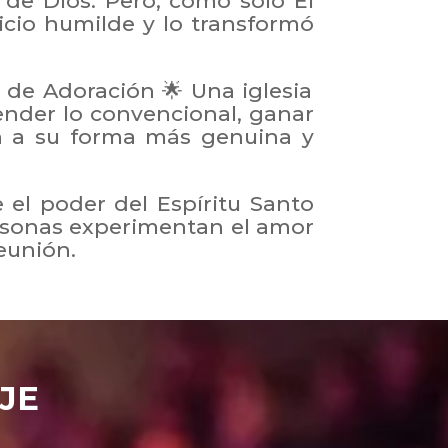
 de Dios. Pero, como solo Él
icio humilde y lo transformó
r de Adoración 🌟 Una iglesia
ender lo convencional, ganar
ón a su forma más genuina y
el poder del Espíritu Santo
ersonas experimentan el amor
reunión.
JE