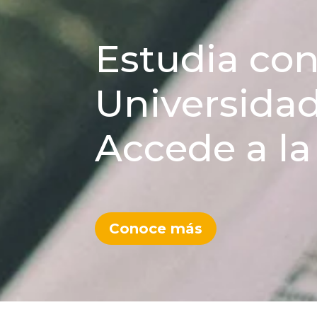
Estudia con
Universida
Accede a la
Conoce más