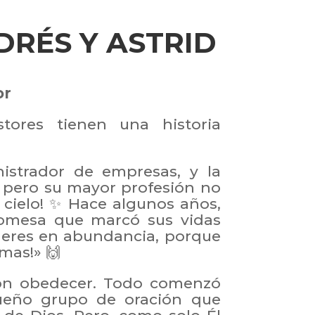
DRÉS Y ASTRID
or
tores tienen una historia
istrador de empresas, y la
, pero su mayor profesión no
el cielo! ✨ Hace algunos años,
romesa que marcó sus vidas
íderes en abundancia, porque
mas!» 🙌
eron obedecer. Todo comenzó
ueño grupo de oración que