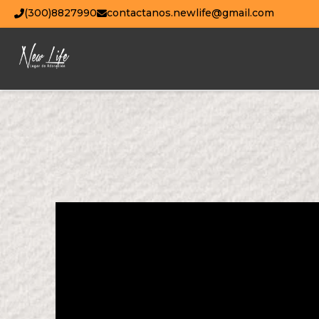
(300)8827990
contactanos.newlife@gmail.com